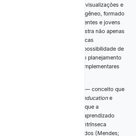
Dia conquistaram milhões de visualizações e
fidelizaram um público heterogêneo, formado
majoritariamente por adolescentes e jovens
adultos. Esse alcance demonstra não apenas
o apelo das narrativas científicas
audiovisuais, mas também a possibilidade de
as inserir estrategicamente no planejamento
escolar como ferramentas complementares
ao currículo formal.
Estudos sobre edutenimento — conceito que
resulta da fusão dos termos
education
e
entertainment
— evidenciam que a
associação entre diversão e aprendizado
favorece tanto a motivação intrínseca
quanto a retenção de conteúdos (Mendes;