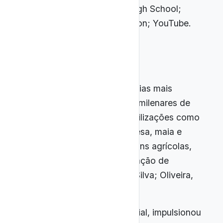
KEY WORDS:
Astronomy; High School;
BNCC; Scientific Dissemination; YouTube.
1. Introdução
A Astronomia, uma das ciências mais
antigas, conta com registros milenares de
observações celestes por civilizações como
egípcia, mesopotâmica, chinesa, maia e
grega, que a utilizaram para fins agrícolas,
marítimos, religiosos e na criação de
calendários e instrumentos (Silva; Oliveira,
2022; Kragh, 2019).
Além de organizar a vida social, impulsionou