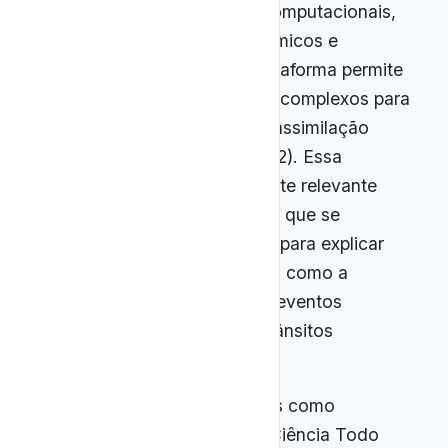
alta resolução, simulações computacionais,
animações, infográficos dinâmicos e
narrações envolventes, a plataforma permite
traduzir conceitos científicos complexos para
formatos atrativos e de fácil assimilação
(Albagli; Pereira; Maciel, 2022). Essa
característica é particularmente relevante
para o ensino da Astronomia, que se
beneficia de recursos visuais para explicar
fenômenos de grande escala, como a
formação de galáxias, ou de eventos
efêmeros, como eclipses e trânsitos
planetários.
No contexto brasileiro, canais como
Nerdologia,
Space Today
e Ciência Todo