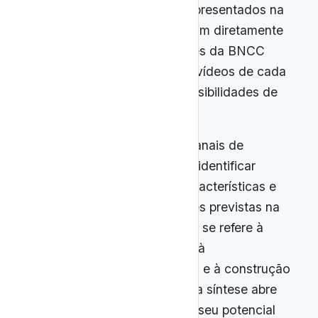
nos quadros comparativos apresentados na
sequência, os quais relacionam diretamente
as competências e habilidades da BNCC
com exemplos concretos de vídeos de cada
canal, indicando também possibilidades de
aplicação pedagógica.
Dessa forma, a análise dos canais de
divulgação científica permite identificar
convergências entre suas características e
as competências e habilidades previstas na
BNCC, especialmente no que se refere à
interpretação de fenômenos, à
argumentação fundamentada e à construção
de modelos explicativos. Essa síntese abre
caminho para a avaliação de seu potencial