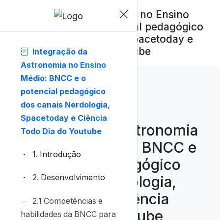
Integração da Astronomia no Ensino
Médio: BNCC e o potencial pedagógico
dos canais Nerdologia, Spacetoday e
Ciência Todo Dia do Youtube
Integração da
Astronomia no Ensino
Médio: BNCC e o
potencial pedagógico
dos canais Nerdologia,
Spacetoday e Ciência
Integração da Astronomia
Todo Dia do Youtube
no Ensino Médio: BNCC e
1. Introdução
o potencial pedagógico
dos canais Nerdologia,
2. Desenvolvimento
Spacetoday e Ciência
2.1 Competências e
Todo Dia do Youtube
habilidades da BNCC para