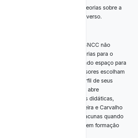
EM13CNT301 – Discutir teorias sobre a
origem e evolução do universo.
Apesar de sua relevância, a BNCC não
define metodologias obrigatórias para o
ensino de Astronomia, deixando espaço para
que redes de ensino e professores escolham
estratégias adequadas ao perfil de seus
estudantes. Essa flexibilidade abre
possibilidades para inovações didáticas,
mas, conforme apontam Oliveira e Carvalho
(2023), também pode gerar lacunas quando
não há suporte institucional nem formação
docente especializada.