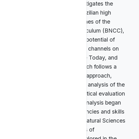
ABSTRACT:
This study investigates the
inclusion of astronomy in Brazilian high
schools in light of the guidelines of the
National Common Core Curriculum (BNCC),
focusing on the pedagogical potential of
three science communication channels on
YouTube—Nerdologia, Space Today, and
Ciência Todo Dia. The research follows a
qualitative and documentary approach,
combining a literature review, analysis of the
BNCC normative text, and critical evaluation
of audiovisual content. The analysis began
with the mapping of competencies and skills
related to astronomy in the Natural Sciences
component, identifying points of
convergence with themes explored in the