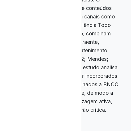
YouTube, em especial, oferece conteúdos
acessíveis e atualizados, com canais como
Nerdologia, Space Today e Ciência Todo
Dia que, cada um a seu modo, combinam
rigor científico e linguagem atraente,
explorando o conceito de edutenimento
(Albagli; Pereira; Maciel, 2022; Mendes;
Gonzaga; Moura, 2019). Este estudo analisa
como esses canais podem ser incorporados
ao ensino de Astronomia, alinhados à BNCC
e mediados pedagogicamente, de modo a
favorecer práticas de aprendizagem ativa,
letramento científico e formação crítica.