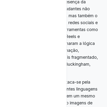
midiática marcada pela onipresença da
cultura digital, na qual os estudantes não
apenas consomem conteúdo, mas também o
produzem e compartilham em redes sociais e
plataformas de streaming. Ferramentas como
YouTube, TikTok, Instagram Reels e
podcasts científicos transformaram a lógica
tradicional de acesso à informação,
tornando o conhecimento mais fragmentado,
multimodal e sob demanda (Buckingham,
2015).
O YouTube, em especial, destaca-se pela
capacidade de integrar diferentes linguagens
— textual, visual e sonora — em um mesmo
recurso didático. Combinando imagens de