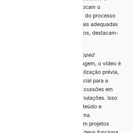
metodologias ativas, que colocam o
estudante como protagonista do processo
de aprendizagem. Entre as mais adequadas
para o uso de vídeos científicos, destacam-
se:
Sala de aula invertida (
flipped
classroom
): nessa abordagem, o vídeo é
disponibilizado para visualização prévia,
liberando o tempo presencial para a
resolução de dúvidas, discussões em
grupo, experimentos e simulações. Isso
permite aprofundar o conteúdo e
adaptá-lo ao ritmo da turma.
Aprendizagem baseada em projetos
(ABP): o conteúdo dos vídeos funciona