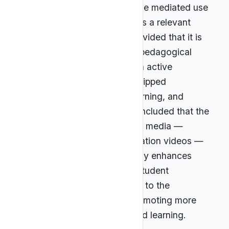
guidelines. In this scenario, the mediated use
of digital content can serve as a relevant
complementary resource, provided that it is
incorporated into structured pedagogical
proposals and integrated with active
methodologies, such as the flipped
classroom, project-based learning, and
problem solving. It can be concluded that the
strategic integration of digital media —
especially scientific dissemination videos —
into the teaching of astronomy enhances
scientific literacy, increases student
engagement, and contributes to the
popularization of science, promoting more
meaningful and contextualized learning.