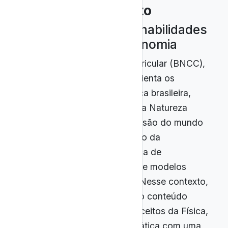
2. Desenvolvimento
2.1 Competências e habilidades
da BNCC para Astronomia
A Base Nacional Comum Curricular (BNCC),
documento normativo que orienta os
currículos da Educação Básica brasileira,
estabelece que as Ciências da Natureza
devem promover a compreensão do mundo
natural e tecnológico por meio da
investigação, da análise crítica de
informações e da aplicação de modelos
explicativos (BRASIL, 2017). Nesse contexto,
a Astronomia é inserida como conteúdo
estruturante, articulando conceitos da Física,
Química, Geografia e Matemática com uma