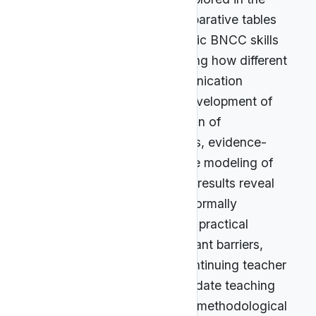
channels studied. Next, comparative tables
were drawn up relating specific BNCC skills
to selected videos, highlighting how different
narrative formats and communication
strategies can support the development of
skills such as the interpretation of
phenomena on multiple scales, evidence-
based argumentation, and the modeling of
astronomical processes. The results reveal
that, although Astronomy is formally
included in the curriculum, its practical
implementation faces significant barriers,
such as gaps in initial and continuing teacher
training, a shortage of up-to-date teaching
materials, and a lack of clear methodological