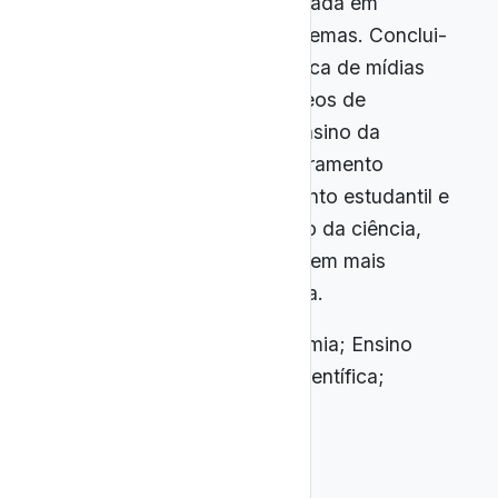
invertida, aprendizagem baseada em
projetos e resolução de problemas. Conclui-
se que a integração estratégica de mídias
digitais — especialmente vídeos de
divulgação científica — ao ensino da
Astronomia potencializa o letramento
científico, amplia o engajamento estudantil e
contribui para a popularização da ciência,
favorecendo uma aprendizagem mais
significativa e contextualizada.
PALAVRAS-CHAVE:
Astronomia; Ensino
Médio; BNCC; Divulgação Científica;
YouTube.