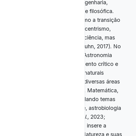
áreas como Matemática e Engenharia,
mantendo relevância cultural e filosófica.
Mudanças de paradigma, como a transição
do geocentrismo para o heliocentrismo,
transformaram não apenas a ciência, mas
também a visão de mundo (Kuhn, 2017). No
cenário educacional atual, a Astronomia
estimula curiosidade, pensamento crítico e
compreensão de fenômenos naturais
complexos, articulando-se a diversas áreas
— Física, Química, Geografia, Matemática,
História e Filosofia — e abordando temas
avançados como relatividade, astrobiologia
e cosmologia (Marcelino
et al.,
2023;
Borges; Silva, 2021). A BNCC insere a
Astronomia em Ciências da Natureza e suas