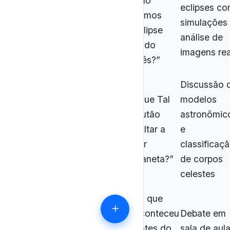
Não
eclipses c
EM13CNT201 – Analisar
Temos
simulações
interação Sol-Terra-Lua
Eclipse
análise de
Todo
imagens rea
Mês?”
Discussão 
“Que Tal
modelos
Plutão
astronômic
EM13CNT202 – Explicar
Voltar a
e
movimento dos planetas
Ser
classificaç
Planeta?”
de corpos
celestes
“O que
Aconteceu
Debate em
Antes do
sala de aul