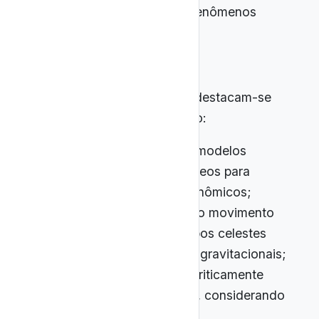
científicos para explicar fenômenos
observados.
Além dessas competências, destacam-se
habilidades específicas, como:
EM13CNT201 – Analisar modelos
históricos e contemporâneos para
explicar fenômenos astronômicos;
EM13CNT204 – Explicar o movimento
da Terra e de outros corpos celestes
com base nas interações gravitacionais;
EM13CNT205 – Avaliar criticamente
interpretações científicas, considerando
limites e incertezas;