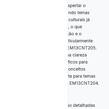
Nerdologia: ideal para despertar o
interesse inicial, aproximando temas
científicos de referências culturais já
familiares aos estudantes, o que
favorece a contextualização e o
pensamento crítico. É particularmente
útil para EM13CNT201 e EM13CNT205.
Ciência Todo Dia: combina clareza
conceitual e recursos gráficos para
introduzir ou consolidar conceitos
complexos, sendo eficiente para temas
ligados a EM13CNT201 e EM13CNT204.
Essas análises preliminares são detalhadas