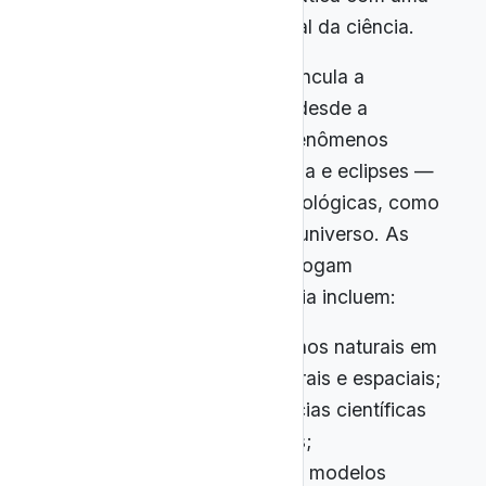
perspectiva histórica e cultural da ciência.
No Ensino Médio, a BNCC vincula a
Astronomia a eixos que vão desde a
observação e descrição de fenômenos
celestes — como fases da Lua e eclipses —
até a análise de teorias cosmológicas, como
o
Big Bang
e a expansão do universo. As
competências gerais que dialogam
diretamente com a Astronomia incluem:
Interpretação de fenômenos naturais em
diferentes escalas temporais e espaciais;
Análise crítica de evidências científicas
para formular argumentos;
Aplicação de conceitos e modelos