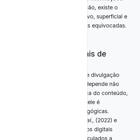
Sem essa curadoria e condução, existe o
risco de o consumo ser passivo, superficial e
até suscetível a interpretações equivocadas.
2.4 Análise dos canais de
divulgação científica
A eficácia da integração entre divulgação
científica e currículo escolar depende não
apenas da qualidade intrínseca do conteúdo,
mas também do modo como ele é
incorporado às práticas pedagógicas.
Conforme defendem Lima
et al.,
(2022) e
Costa Jr
et al.,
(2018), recursos digitais
ganham potência quando articulados a