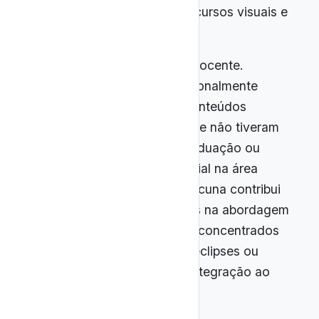
com pouca exploração de recursos visuais e
experiências concretas.
Outro desafio é a formação docente.
Professores de Física, tradicionalmente
responsáveis por ministrar conteúdos
astronômicos, frequentemente não tiveram
disciplinas específicas na graduação ou
receberam formação superficial na área
(Langhi; Nardi, 2012). Essa lacuna contribui
para insegurança e limitações na abordagem
dos conteúdos, que acabam concentrados
em eventos pontuais, como eclipses ou
datas comemorativas, sem integração ao
currículo anual.