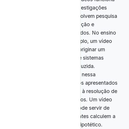
como disparador para investigações
interdisciplinares que envolvem pesquisa
bibliográfica, experimentação e
comunicação dos resultados. No ensino
de Astronomia, por exemplo, um vídeo
sobre exoplanetas pode originar um
projeto de modelagem de sistemas
planetários em escala reduzida.
Resolução de problemas: nessa
metodologia, os conceitos apresentados
nos vídeos são aplicados à resolução de
desafios reais ou simulados. Um vídeo
sobre mecânica orbital pode servir de
base para que os estudantes calculem a
trajetória de um satélite hipotético.