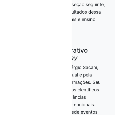
pedagógico, apresentada na seção seguinte,
na qual são discutidos os resultados dessa
articulação entre mídias digitais e ensino
formal de Astronomia.
2.4.1 Quadro comparativo
BNCC ↔
Space Today
O
Space Today
, criado por Sérgio Sacani,
destaca-se pelo rigor conceitual e pela
atualização constante de informações. Seu
conteúdo é pautado em artigos científicos
recentes, comunicados de agências
espaciais e observatórios internacionais.
Com vídeos que exploram desde eventos