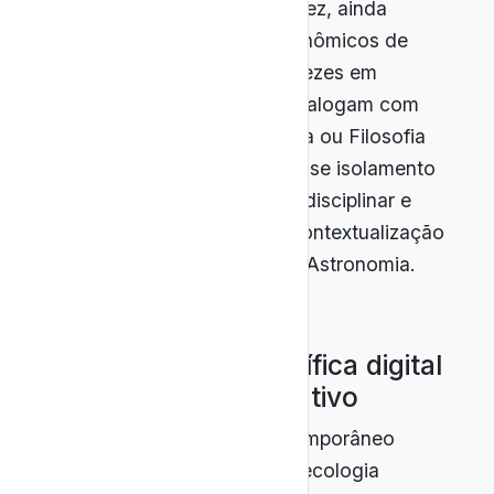
Os livros didáticos, por sua vez, ainda
apresentam conteúdos astronômicos de
forma fragmentada, muitas vezes em
capítulos isolados que não dialogam com
Geografia, História da Ciência ou Filosofia
(Oliveira; Carvalho, 2023). Esse isolamento
dificulta a compreensão interdisciplinar e
reduz as oportunidades de contextualização
social, cultural e histórica da Astronomia.
2.3 Divulgação científica digital
como recurso educativo
O cenário educacional contemporâneo
encontra-se imerso em uma ecologia