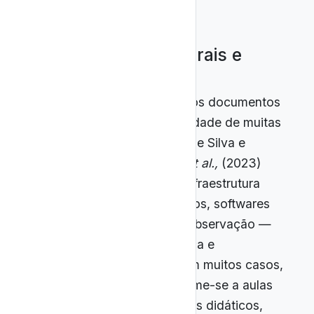
2.2 Desafios estruturais e
pedagógicos
A presença da Astronomia nos documentos
oficiais contrasta com a realidade de muitas
escolas brasileiras. Estudos de Silva e
Oliveira (2022) e Marcelino
et al.,
(2023)
indicam que a ausência de infraestrutura
adequada — como telescópios, softwares
de simulação e espaços de observação —
compromete a vivência prática e
investigativa da disciplina. Em muitos casos,
o ensino de Astronomia resume-se a aulas
expositivas apoiadas em livros didáticos,