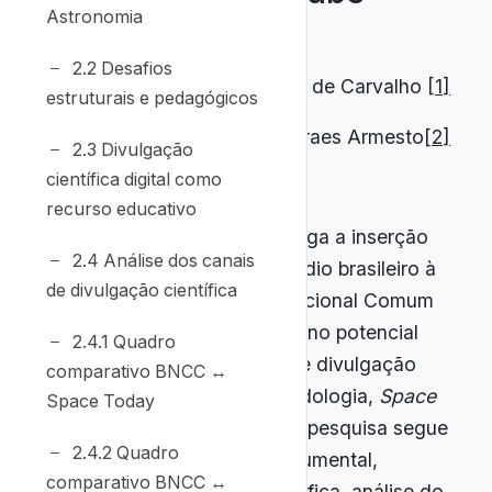
Astronomia
2.2 Desafios
Jander Abrita de Carvalho
[1]
estruturais e pedagógicos
Leonardo Moraes Armesto
[2]
2.3 Divulgação
científica digital como
recurso educativo
RESUMO:
Este estudo investiga a inserção
2.4 Análise dos canais
da Astronomia no Ensino Médio brasileiro à
de divulgação científica
luz das diretrizes da Base Nacional Comum
Curricular (BNCC), com foco no potencial
2.4.1 Quadro
pedagógico de três canais de divulgação
comparativo BNCC ↔
científica no YouTube — Nerdologia,
Space
Space Today
Today
e Ciência Todo Dia. A pesquisa segue
2.4.2 Quadro
abordagem qualitativa e documental,
comparativo BNCC ↔
combinando revisão bibliográfica, análise do