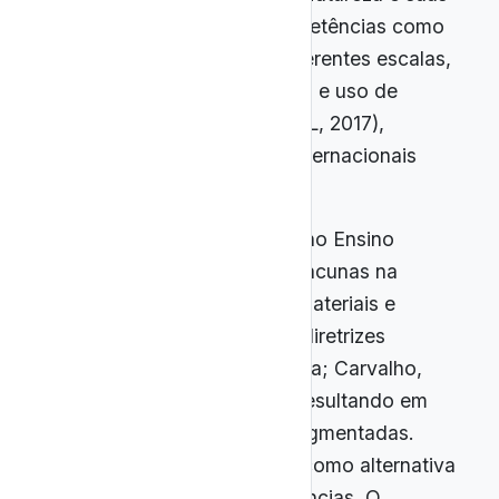
Tecnologias, prevendo competências como
análise de fenômenos em diferentes escalas,
argumentação fundamentada e uso de
modelos explicativos (BRASIL, 2017),
alinhando-se a tendências internacionais
(Bybee, 2013; Harlen, 2010).
Apesar disso, sua aplicação no Ensino
Médio enfrenta obstáculos: lacunas na
formação docente, falta de materiais e
infraestrutura e ausência de diretrizes
metodológicas claras (Oliveira; Carvalho,
2023; Langhi; Nardi, 2012), resultando em
abordagens superficiais e fragmentadas.
Plataformas digitais surgem como alternativa
para suprir parte dessas carências. O