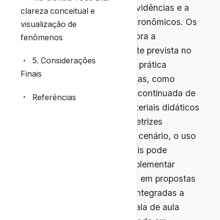
argumentação baseada em evidências e a
clareza conceitual e
modelagem de processos astronômicos. Os
visualização de
resultados revelam que, embora a
fenômenos
Astronomia esteja formalmente prevista no
5. Considerações
currículo, sua implementação prática
Finais
encontra barreiras significativas, como
lacunas na formação inicial e continuada de
Referências
professores, escassez de materiais didáticos
atualizados e ausência de diretrizes
metodológicas claras. Nesse cenário, o uso
mediado de conteúdos digitais pode
funcionar como recurso complementar
relevante, desde que inserido em propostas
pedagógicas estruturadas e integradas a
metodologias ativas, como sala de aula