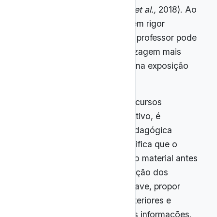
Gonzaga; Moura, 2019; Falk
et al.,
2018). Ao
trabalhar com vídeos que unem rigor
científico e apelo narrativo, o professor pode
criar um ambiente de aprendizagem mais
engajador e menos centrado na exposição
verbal tradicional.
Entretanto, para que esses recursos
cumpram seu potencial formativo, é
necessária uma mediação pedagógica
intencional e crítica. Isso significa que o
docente deve contextualizar o material antes
da exibição, direcionar a atenção dos
estudantes para aspectos-chave, propor
atividades investigativas posteriores e
incentivar a análise crítica das informações.