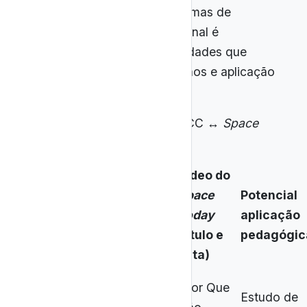
astronômicos pontuais até temas de
fronteira da cosmologia, o canal é
especialmente útil para habilidades que
envolvem análise de fenômenos e aplicação
de modelos científicos.
Quadro 1
-
Comparativo BNCC ↔
Space
Today
Vídeo do
Space
Potencial
Competência/Habilidade
Today
aplicação
BNCC
(título e
pedagógic
data)
“Por Que
Estudo de