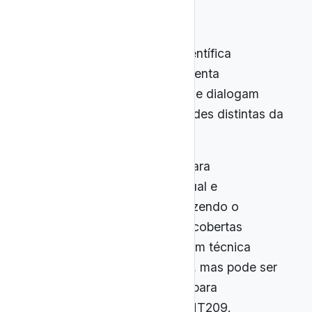
Cada canal de divulgação científica
analisado neste estudo apresenta
características específicas que dialogam
com competências e habilidades distintas da
BNCC:
Space Today
: indicado para
aprofundamento conceitual e
atualização científica, trazendo o
“estado da arte” das descobertas
astronômicas. A linguagem técnica
requer preparação prévia, mas pode ser
um recurso de alto valor para
EM13CNT204 e EM13CNT209.