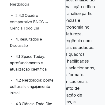
Nerdologia
texto normativo da BNCC e avaliação crítica
de conteúdos audiovisuais. A análise partiu
2.4.3 Quadro
do mapeamento das competências e
comparativo BNCC ↔
habilidades relacionadas à Astronomia no
Ciência Todo Dia
componente de Ciências da Natureza,
4. Resultados e
identificando pontos de convergência com
Discussão
temáticas exploradas nos canais estudados.
Em seguida, foram elaborados quadros
4.1 Space Today:
comparativos que relacionam habilidades
aprofundamento e
específicas da BNCC a vídeos selecionados,
atualização científica
evidenciando como diferentes formatos
4.2 Nerdologia: ponte
narrativos e estratégias comunicacionais
cultural e engajamento
podem apoiar o desenvolvimento de
inicial
capacidades como a interpretação de
fenômenos em múltiplas escalas, a
4.3 Ciência Todo Dia: